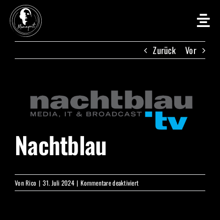
Zum
Inhalt
springen
Zurück
Vor
Zeige
grösseres
Bild
Nachtblau
für
Von
Rico
|
31. Juli 2024
|
Kommentare deaktiviert
Nachtblau