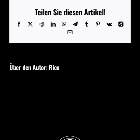
Teilen Sie diesen Artikel!
Facebook
X
Reddit
LinkedIn
WhatsApp
Telegram
Tumblr
Pinterest
Vk
Xing
E-
Mail
Über den Autor:
Rico