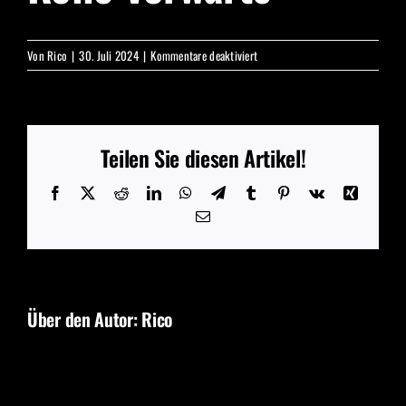
für
Von
Rico
|
30. Juli 2024
|
Kommentare deaktiviert
Rolle
Vorwärts
Teilen Sie diesen Artikel!
Facebook
X
Reddit
LinkedIn
WhatsApp
Telegram
Tumblr
Pinterest
Vk
Xing
E-
Mail
Über den Autor:
Rico