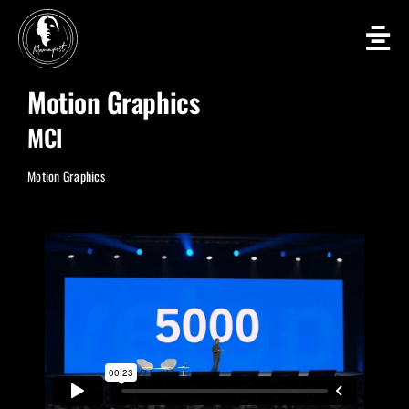
Zum
Inhalt
springen
Motion Graphics
MCI
Motion Graphics