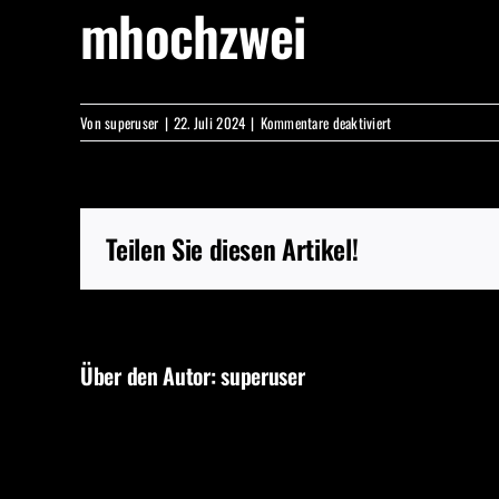
mhochzwei
für
Von
superuser
|
22. Juli 2024
|
Kommentare deaktiviert
mhochzwei
Teilen Sie diesen Artikel!
Über den Autor:
superuser