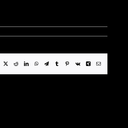
acebook
X
Reddit
LinkedIn
WhatsApp
Telegram
Tumblr
Pinterest
Vk
Xing
E-
Mail