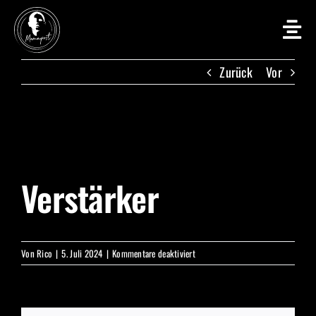
Zum
Inhalt
springen
Zurück
Vor
Zeige
grösseres
Bild
Verstärker
für
Von
Rico
|
5. Juli 2024
|
Kommentare deaktiviert
Verstärker