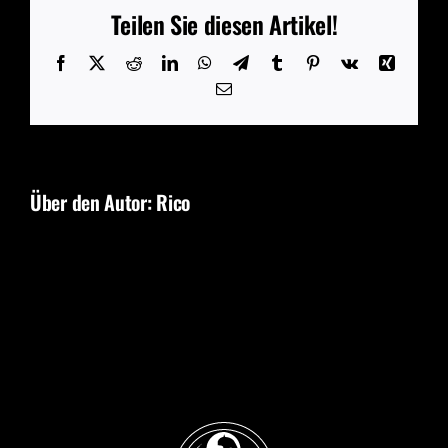
Teilen Sie diesen Artikel!
Facebook
X
Reddit
LinkedIn
WhatsApp
Telegram
Tumblr
Pinterest
Vk
Xing
E-
Mail
Über den Autor:
Rico